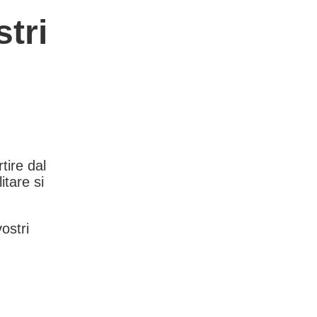
tri
rtire dal
itare si
vostri