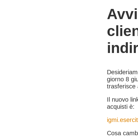
Avvi
clie
indi
Desideriamo 
giorno 8 giu
trasferisce
Il nuovo lin
acquisti è:
igmi.esercit
Cosa cambi