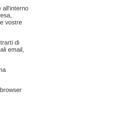
 all'interno
fesa,
le vostre
rarti di
ali email,
rma
l browser