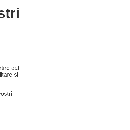
tri
rtire dal
itare si
vostri