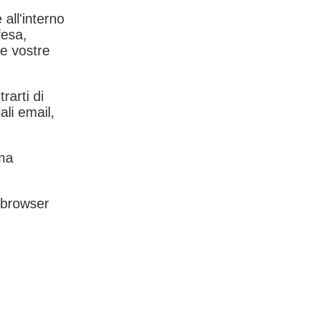
 all'interno
fesa,
le vostre
rarti di
ali email,
rma
l browser