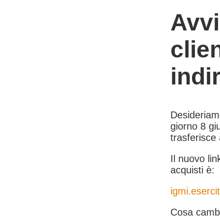
Avvi
clie
indi
Desideriamo 
giorno 8 giu
trasferisce
Il nuovo lin
acquisti è:
igmi.esercit
Cosa cambi