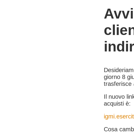
Avvi
clie
indi
Desideriamo 
giorno 8 giu
trasferisce
Il nuovo lin
acquisti è:
igmi.esercit
Cosa cambi