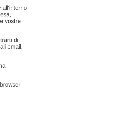
 all'interno
fesa,
le vostre
rarti di
ali email,
rma
l browser