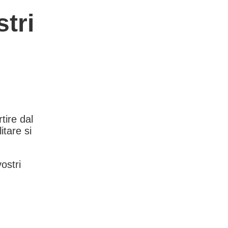
tri
rtire dal
itare si
vostri