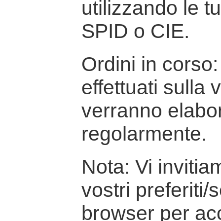
utilizzando le t
SPID o CIE.
Ordini in corso: 
effettuati sulla
verranno elabor
regolarmente.
Nota: Vi inviti
vostri preferiti/
browser per ac