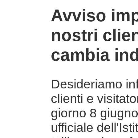
Avviso imp
nostri clien
cambia ind
Desideriamo info
clienti e visitat
giorno 8 giugno 
ufficiale dell'Is