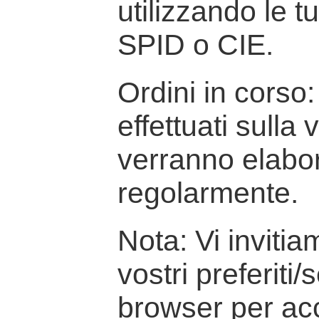
utilizzando le t
SPID o CIE.
Ordini in corso: 
effettuati sulla
verranno elabor
regolarmente.
Nota: Vi inviti
vostri preferiti/
browser per ac