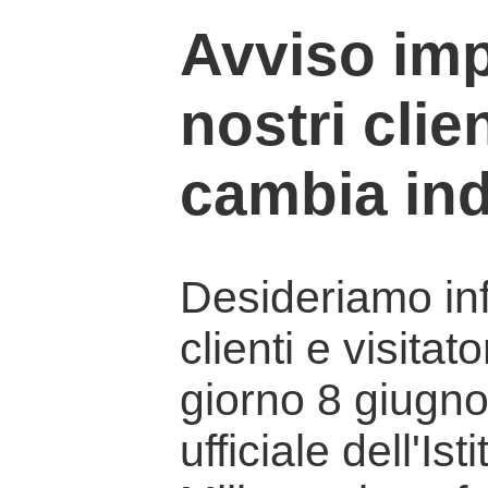
Avviso imp
nostri clien
cambia ind
Desideriamo info
clienti e visitat
giorno 8 giugno 
ufficiale dell'Is