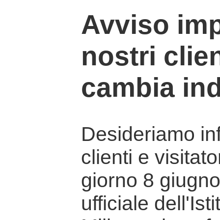
Avviso imp
nostri clien
cambia ind
Desideriamo info
clienti e visitat
giorno 8 giugno 
ufficiale dell'Is