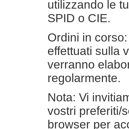
utilizzando le t
SPID o CIE.
Ordini in corso: 
effettuati sulla
verranno elabor
regolarmente.
Nota: Vi inviti
vostri preferiti/
browser per ac