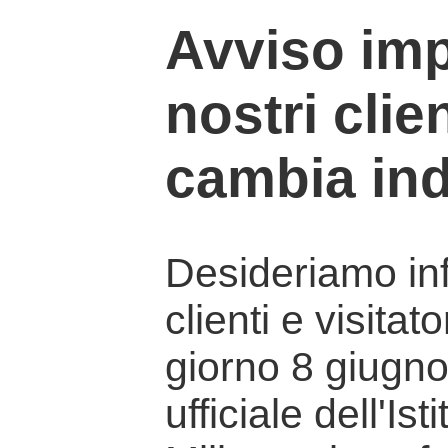
Avviso imp
nostri clien
cambia ind
Desideriamo info
clienti e visitat
giorno 8 giugno 
ufficiale dell'Is