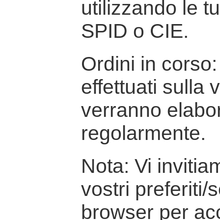
utilizzando le t
SPID o CIE.
Ordini in corso: 
effettuati sulla
verranno elabor
regolarmente.
Nota: Vi inviti
vostri preferiti/
browser per ac