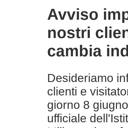
Avviso imp
nostri clien
cambia ind
Desideriamo info
clienti e visitat
giorno 8 giugno 
ufficiale dell'Is