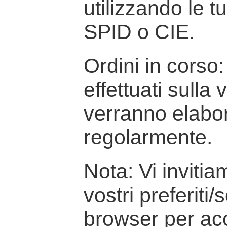
utilizzando le t
SPID o CIE.
Ordini in corso: 
effettuati sulla
verranno elabor
regolarmente.
Nota: Vi inviti
vostri preferiti/
browser per ac