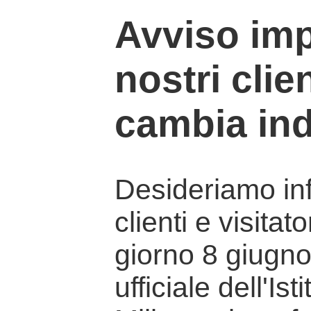
Avviso imp
nostri clien
cambia ind
Desideriamo info
clienti e visitat
giorno 8 giugno 
ufficiale dell'Is