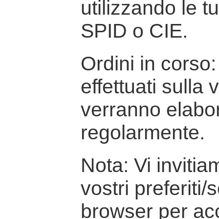
utilizzando le t
SPID o CIE.
Ordini in corso: 
effettuati sulla
verranno elabor
regolarmente.
Nota: Vi inviti
vostri preferiti/
browser per ac