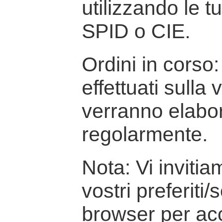
utilizzando le t
SPID o CIE.
Ordini in corso: 
effettuati sulla
verranno elabor
regolarmente.
Nota: Vi inviti
vostri preferiti/
browser per ac