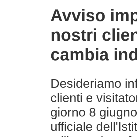
Avviso imp
nostri clien
cambia ind
Desideriamo info
clienti e visitat
giorno 8 giugno 
ufficiale dell'Is