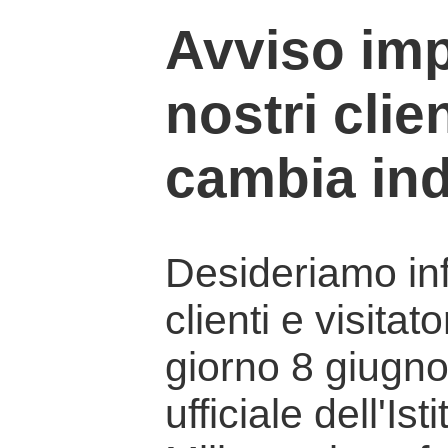
Avviso imp
nostri clien
cambia ind
Desideriamo info
clienti e visitat
giorno 8 giugno 
ufficiale dell'Is