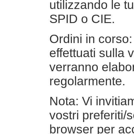
utilizzando le t
SPID o CIE.
Ordini in corso: 
effettuati sulla
verranno elabor
regolarmente.
Nota: Vi inviti
vostri preferiti/
browser per ac