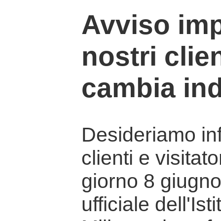
Avviso imp
nostri clien
cambia ind
Desideriamo info
clienti e visitat
giorno 8 giugno 
ufficiale dell'Is