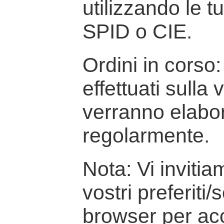
utilizzando le t
SPID o CIE.
Ordini in corso: 
effettuati sulla
verranno elabor
regolarmente.
Nota: Vi inviti
vostri preferiti/
browser per ac