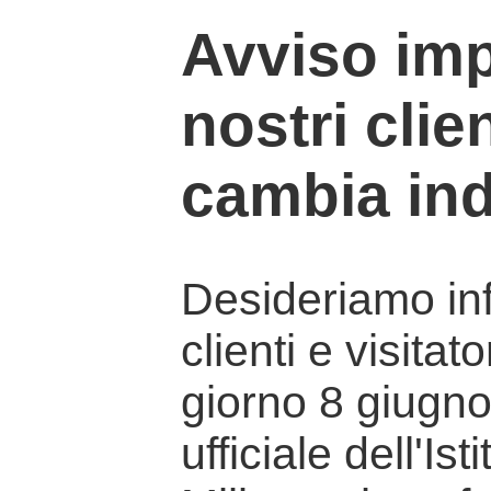
Avviso imp
nostri clien
cambia ind
Desideriamo info
clienti e visitat
giorno 8 giugno 
ufficiale dell'Is