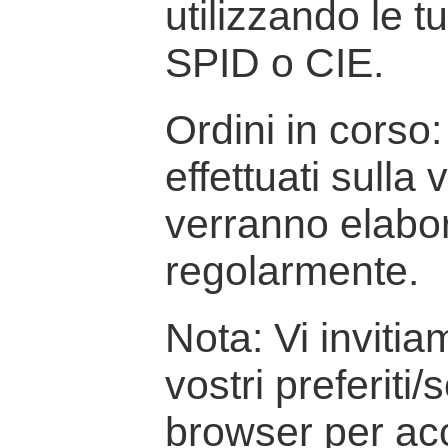
utilizzando le t
SPID o CIE.
Ordini in corso: 
effettuati sulla
verranno elabor
regolarmente.
Nota: Vi inviti
vostri preferiti/
browser per ac