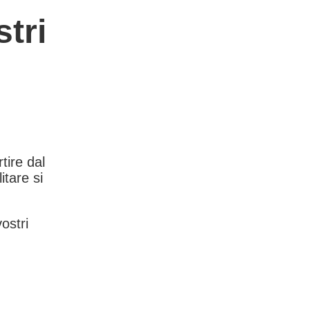
tri
rtire dal
itare si
vostri