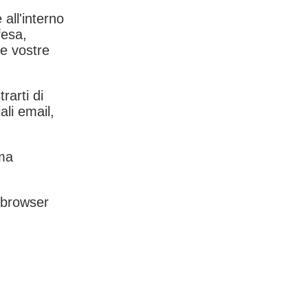
 all'interno
fesa,
le vostre
rarti di
ali email,
rma
l browser