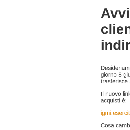
Avvi
clie
indi
Desideriamo 
giorno 8 giu
trasferisce
Il nuovo lin
acquisti è:
igmi.esercit
Cosa cambi