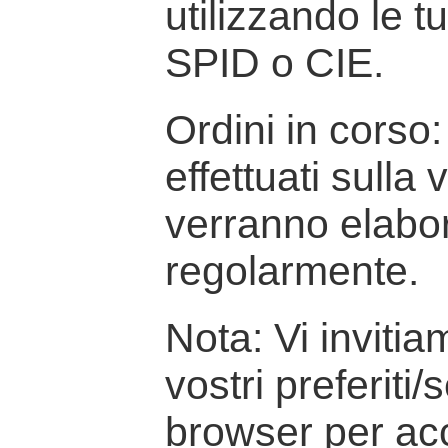
utilizzando le t
SPID o CIE.
Ordini in corso: 
effettuati sulla
verranno elabor
regolarmente.
Nota: Vi inviti
vostri preferiti/
browser per ac