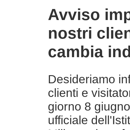
Avviso imp
nostri clien
cambia ind
Desideriamo info
clienti e visitat
giorno 8 giugno 
ufficiale dell'Is