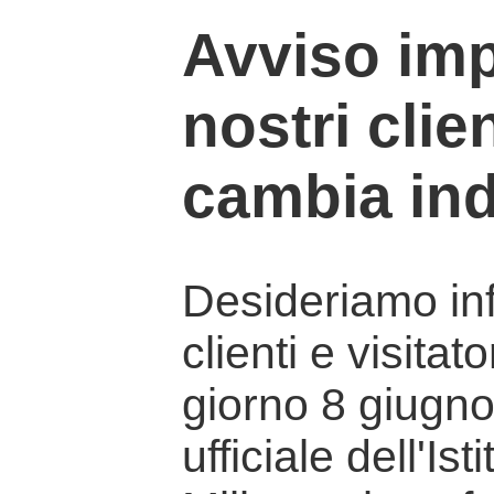
Avviso imp
nostri clien
cambia ind
Desideriamo info
clienti e visitat
giorno 8 giugno 
ufficiale dell'Is