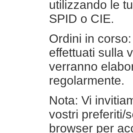
utilizzando le t
SPID o CIE.
Ordini in corso: 
effettuati sulla
verranno elabor
regolarmente.
Nota: Vi inviti
vostri preferiti/
browser per ac