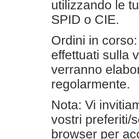
utilizzando le t
SPID o CIE.
Ordini in corso: 
effettuati sulla
verranno elabor
regolarmente.
Nota: Vi inviti
vostri preferiti/
browser per ac