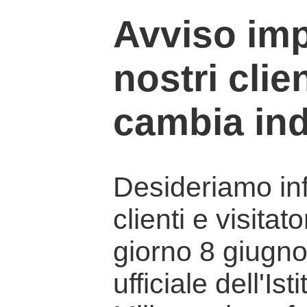
Avviso imp
nostri clien
cambia ind
Desideriamo info
clienti e visitat
giorno 8 giugno 
ufficiale dell'Is