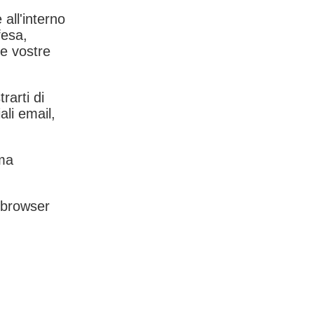
 all'interno
fesa,
le vostre
rarti di
ali email,
rma
l browser