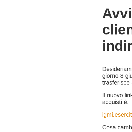
Avvi
clie
indi
Desideriamo 
giorno 8 giu
trasferisce
Il nuovo lin
acquisti è:
igmi.esercit
Cosa cambi