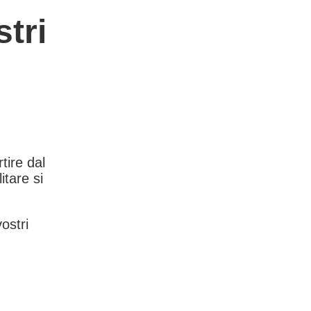
tri
rtire dal
itare si
vostri