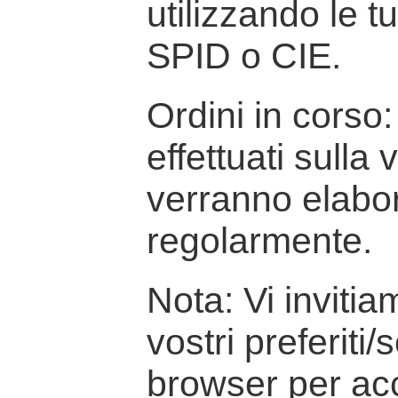
utilizzando le t
SPID o CIE.
Ordini in corso: 
effettuati sulla
verranno elabor
regolarmente.
Nota: Vi inviti
vostri preferiti/
browser per ac