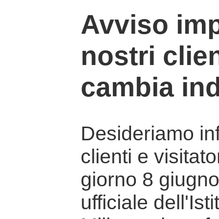
Avviso imp
nostri clien
cambia ind
Desideriamo info
clienti e visitat
giorno 8 giugno 
ufficiale dell'Is