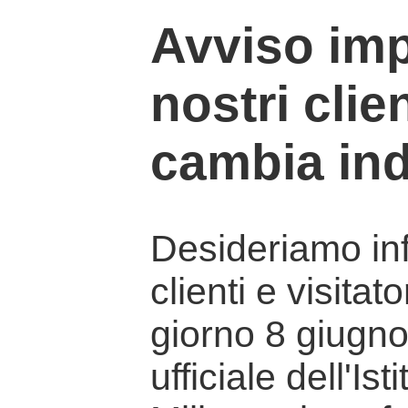
Avviso imp
nostri clien
cambia ind
Desideriamo info
clienti e visitat
giorno 8 giugno 
ufficiale dell'Is