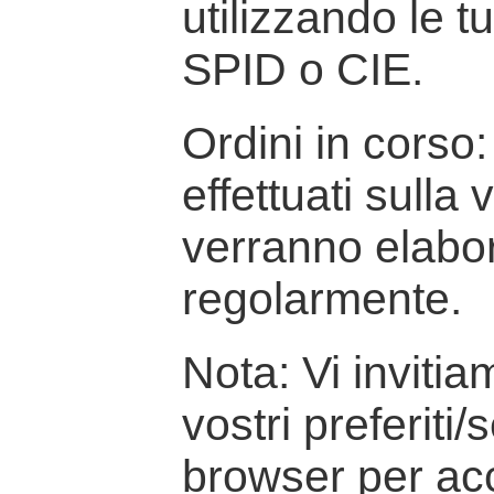
utilizzando le t
SPID o CIE.
Ordini in corso: 
effettuati sulla
verranno elabor
regolarmente.
Nota: Vi inviti
vostri preferiti/
browser per ac