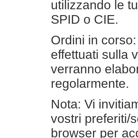
utilizzando le t
SPID o CIE.
Ordini in corso: 
effettuati sulla
verranno elabor
regolarmente.
Nota: Vi inviti
vostri preferiti/
browser per ac