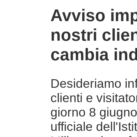
Avviso imp
nostri clien
cambia ind
Desideriamo info
clienti e visitat
giorno 8 giugno 
ufficiale dell'Is