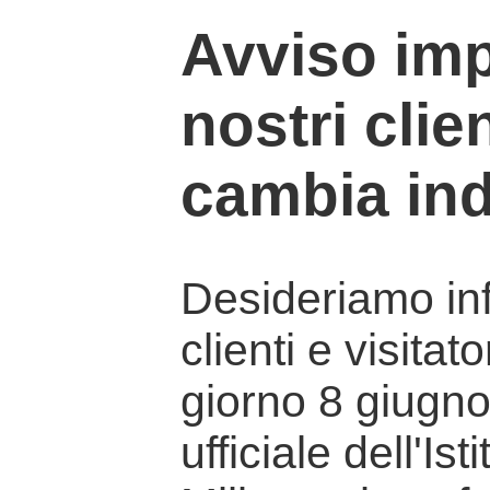
Avviso imp
nostri clien
cambia ind
Desideriamo info
clienti e visitat
giorno 8 giugno 
ufficiale dell'Is