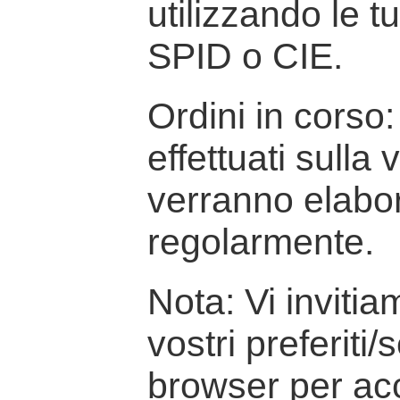
utilizzando le t
SPID o CIE.
Ordini in corso: 
effettuati sulla
verranno elabor
regolarmente.
Nota: Vi inviti
vostri preferiti/
browser per ac