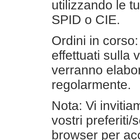
utilizzando le t
SPID o CIE.
Ordini in corso: 
effettuati sulla
verranno elabor
regolarmente.
Nota: Vi inviti
vostri preferiti/
browser per ac