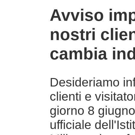
Avviso imp
nostri clien
cambia ind
Desideriamo info
clienti e visitat
giorno 8 giugno 
ufficiale dell'Is