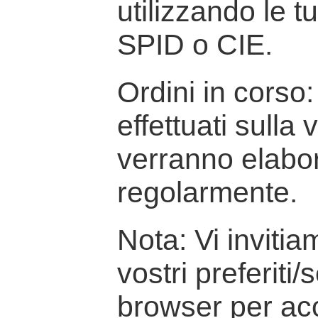
utilizzando le t
SPID o CIE.
Ordini in corso: 
effettuati sulla
verranno elabor
regolarmente.
Nota: Vi inviti
vostri preferiti/
browser per ac