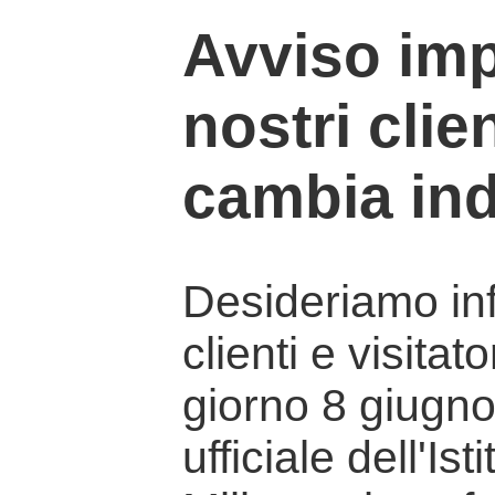
Avviso imp
nostri clien
cambia ind
Desideriamo info
clienti e visitat
giorno 8 giugno 
ufficiale dell'Is