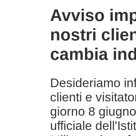
Avviso imp
nostri clien
cambia ind
Desideriamo info
clienti e visitat
giorno 8 giugno 
ufficiale dell'Is