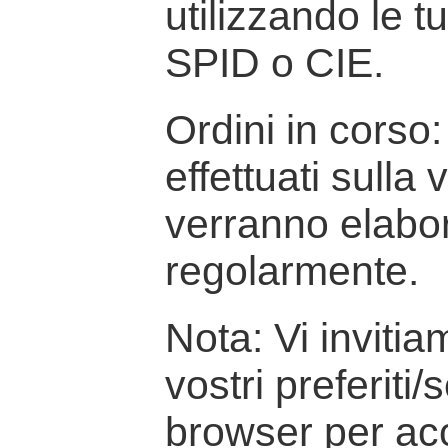
utilizzando le t
SPID o CIE.
Ordini in corso: 
effettuati sulla
verranno elabor
regolarmente.
Nota: Vi inviti
vostri preferiti/
browser per ac