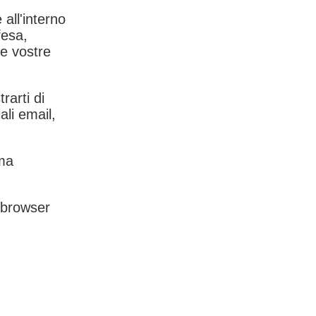
 all'interno
fesa,
le vostre
rarti di
ali email,
rma
l browser