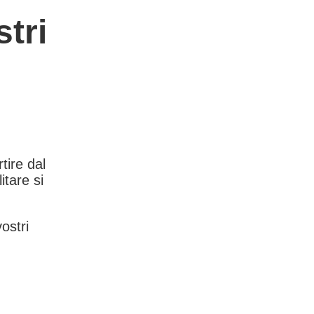
tri
rtire dal
itare si
vostri