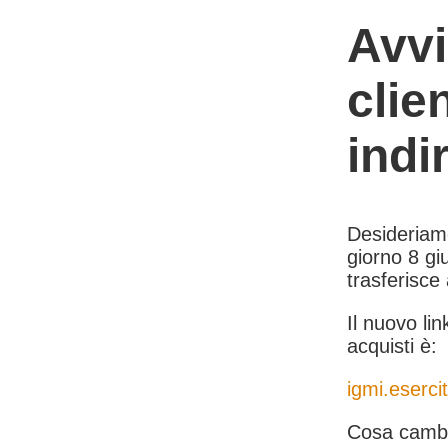
Avvi
clie
indi
Desideriamo 
giorno 8 giu
trasferisce
Il nuovo lin
acquisti è:
igmi.esercit
Cosa cambi