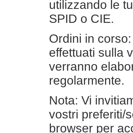
utilizzando le t
SPID o CIE.
Ordini in corso: 
effettuati sulla
verranno elabor
regolarmente.
Nota: Vi inviti
vostri preferiti/
browser per ac