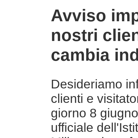
Avviso imp
nostri clien
cambia ind
Desideriamo info
clienti e visitat
giorno 8 giugno 
ufficiale dell'Is