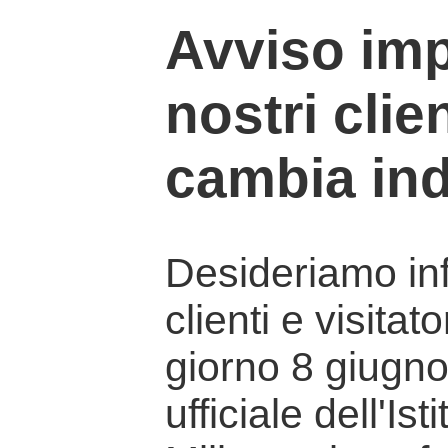
Avviso imp
nostri clien
cambia ind
Desideriamo info
clienti e visitat
giorno 8 giugno 
ufficiale dell'Is