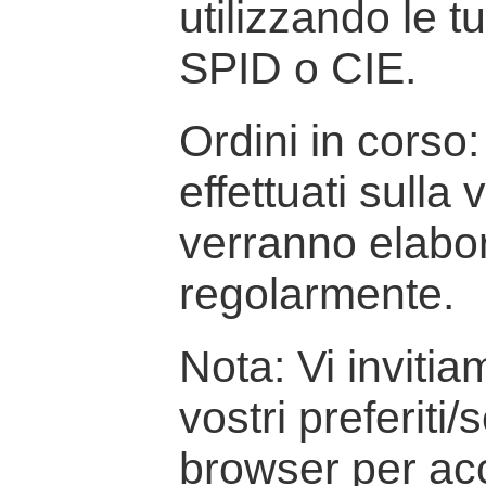
utilizzando le t
SPID o CIE.
Ordini in corso: 
effettuati sulla
verranno elabor
regolarmente.
Nota: Vi inviti
vostri preferiti/
browser per ac