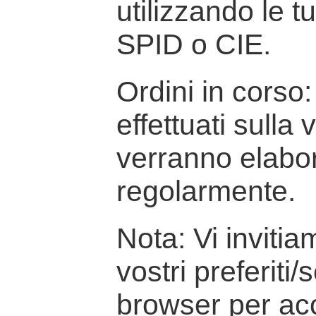
utilizzando le t
SPID o CIE.
Ordini in corso: 
effettuati sulla
verranno elabor
regolarmente.
Nota: Vi inviti
vostri preferiti/
browser per ac