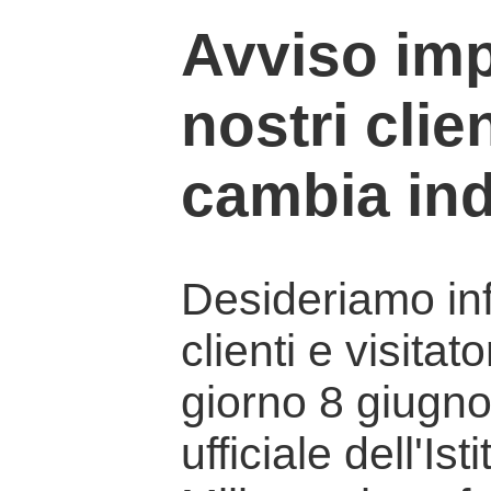
Avviso imp
nostri clien
cambia ind
Desideriamo info
clienti e visitat
giorno 8 giugno 
ufficiale dell'Is