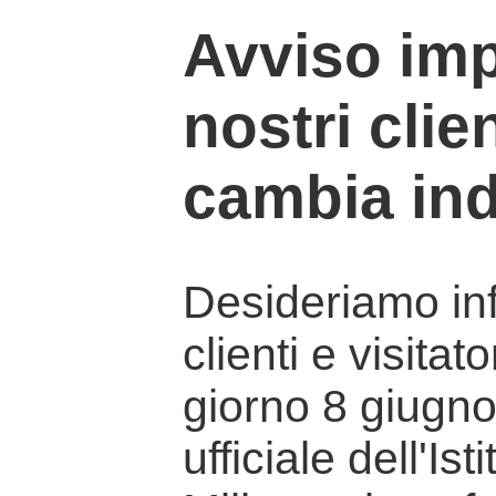
Avviso imp
nostri clien
cambia ind
Desideriamo info
clienti e visitat
giorno 8 giugno 
ufficiale dell'Is