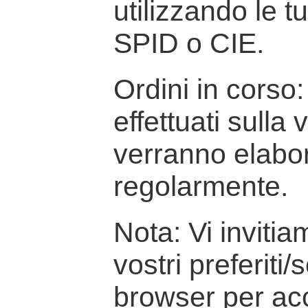
utilizzando le t
SPID o CIE.
Ordini in corso: 
effettuati sulla
verranno elabor
regolarmente.
Nota: Vi inviti
vostri preferiti/
browser per ac