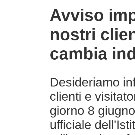
Avviso imp
nostri clien
cambia ind
Desideriamo info
clienti e visitat
giorno 8 giugno 
ufficiale dell'Is