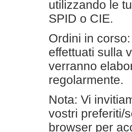
utilizzando le t
SPID o CIE.
Ordini in corso: 
effettuati sulla
verranno elabor
regolarmente.
Nota: Vi inviti
vostri preferiti/
browser per ac