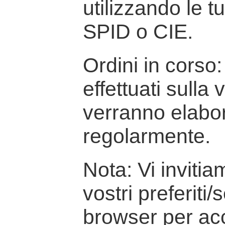
utilizzando le t
SPID o CIE.
Ordini in corso: 
effettuati sulla
verranno elabor
regolarmente.
Nota: Vi inviti
vostri preferiti/
browser per ac