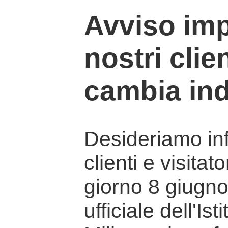
Avviso imp
nostri clien
cambia ind
Desideriamo info
clienti e visitat
giorno 8 giugno 
ufficiale dell'Is