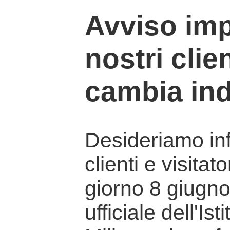
Avviso imp
nostri clien
cambia ind
Desideriamo info
clienti e visitat
giorno 8 giugno 
ufficiale dell'Is