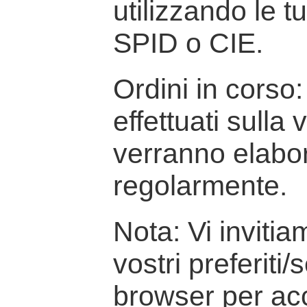
utilizzando le t
SPID o CIE.
Ordini in corso: 
effettuati sulla
verranno elabor
regolarmente.
Nota: Vi inviti
vostri preferiti/
browser per ac