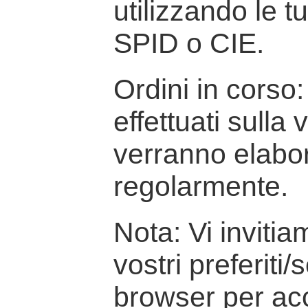
utilizzando le t
SPID o CIE.
Ordini in corso: 
effettuati sulla
verranno elabor
regolarmente.
Nota: Vi inviti
vostri preferiti/
browser per ac