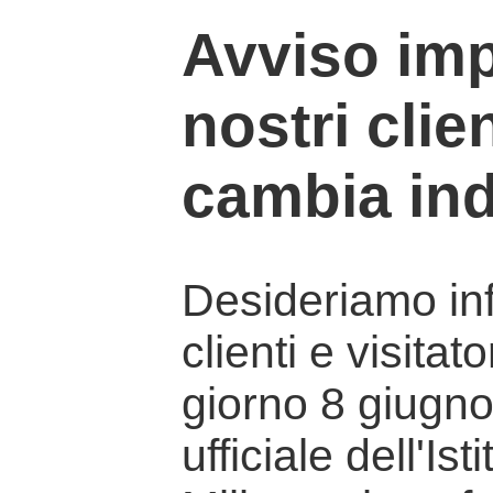
Avviso imp
nostri clien
cambia ind
Desideriamo info
clienti e visitat
giorno 8 giugno 
ufficiale dell'Is