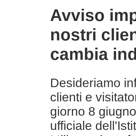
Avviso imp
nostri clien
cambia ind
Desideriamo info
clienti e visitat
giorno 8 giugno 
ufficiale dell'Is