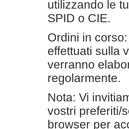
utilizzando le t
SPID o CIE.
Ordini in corso: 
effettuati sulla
verranno elabor
regolarmente.
Nota: Vi inviti
vostri preferiti/
browser per ac