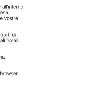
 all'interno
fesa,
le vostre
rarti di
ali email,
rma
l browser