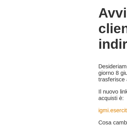
Avvi
clie
indi
Desideriamo 
giorno 8 giu
trasferisce
Il nuovo lin
acquisti è:
igmi.esercit
Cosa cambi