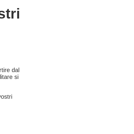
tri
rtire dal
itare si
vostri