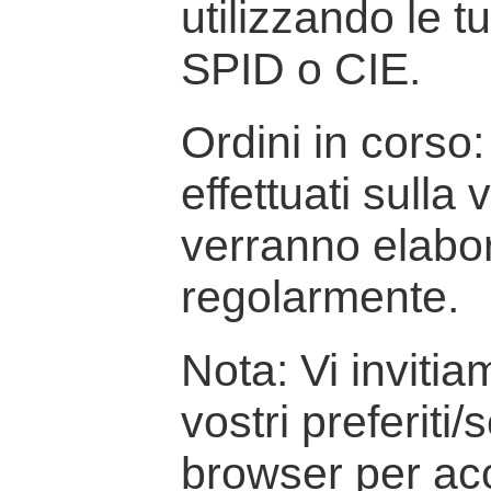
utilizzando le t
SPID o CIE.
Ordini in corso: 
effettuati sulla
verranno elabor
regolarmente.
Nota: Vi inviti
vostri preferiti/
browser per ac