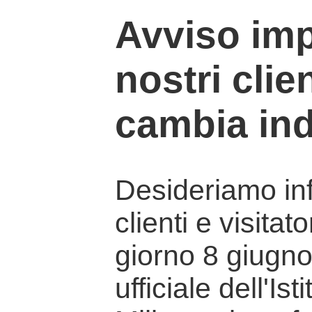
Avviso imp
nostri clien
cambia ind
Desideriamo info
clienti e visitat
giorno 8 giugno 
ufficiale dell'Is