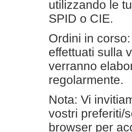
utilizzando le t
SPID o CIE.
Ordini in corso: 
effettuati sulla
verranno elabor
regolarmente.
Nota: Vi inviti
vostri preferiti/
browser per ac