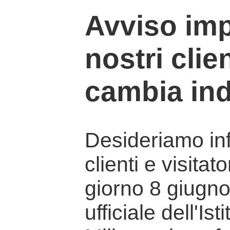
Avviso imp
nostri clien
cambia ind
Desideriamo info
clienti e visitat
giorno 8 giugno 
ufficiale dell'Is