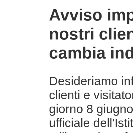
Avviso imp
nostri clien
cambia ind
Desideriamo info
clienti e visitat
giorno 8 giugno 
ufficiale dell'Is