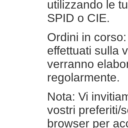
utilizzando le t
SPID o CIE.
Ordini in corso: 
effettuati sulla
verranno elabor
regolarmente.
Nota: Vi inviti
vostri preferiti/
browser per ac