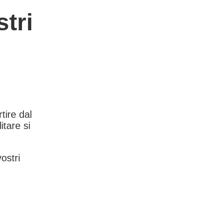
tri
rtire dal
itare si
vostri