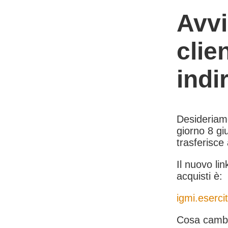
Avvi
clie
indi
Desideriamo 
giorno 8 giu
trasferisce
Il nuovo lin
acquisti è:
igmi.esercit
Cosa cambi