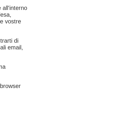
 all'interno
fesa,
le vostre
rarti di
ali email,
rma
l browser