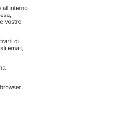
 all'interno
fesa,
le vostre
rarti di
ali email,
rma
l browser