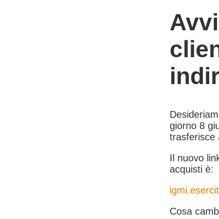
Avvi
clie
indi
Desideriamo 
giorno 8 giu
trasferisce
Il nuovo lin
acquisti è:
igmi.esercit
Cosa cambi