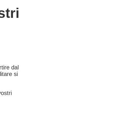
tri
rtire dal
itare si
vostri