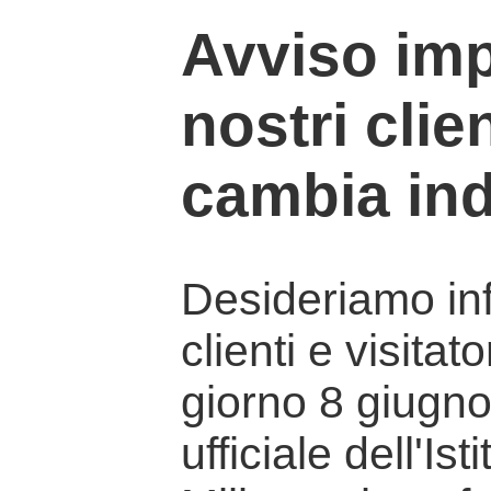
Avviso imp
nostri clien
cambia ind
Desideriamo info
clienti e visitat
giorno 8 giugno 
ufficiale dell'Is