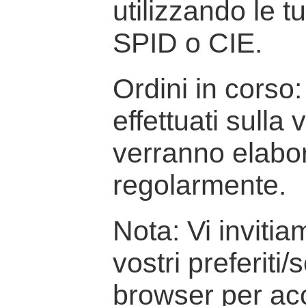
utilizzando le t
SPID o CIE.
Ordini in corso: 
effettuati sulla
verranno elabor
regolarmente.
Nota: Vi inviti
vostri preferiti/
browser per ac