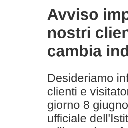
Avviso imp
nostri clien
cambia ind
Desideriamo info
clienti e visitat
giorno 8 giugno 
ufficiale dell'Is