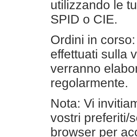
utilizzando le t
SPID o CIE.
Ordini in corso: 
effettuati sulla
verranno elabor
regolarmente.
Nota: Vi inviti
vostri preferiti/
browser per ac