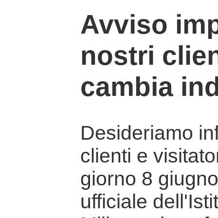
Avviso imp
nostri clien
cambia ind
Desideriamo info
clienti e visitat
giorno 8 giugno 
ufficiale dell'Is