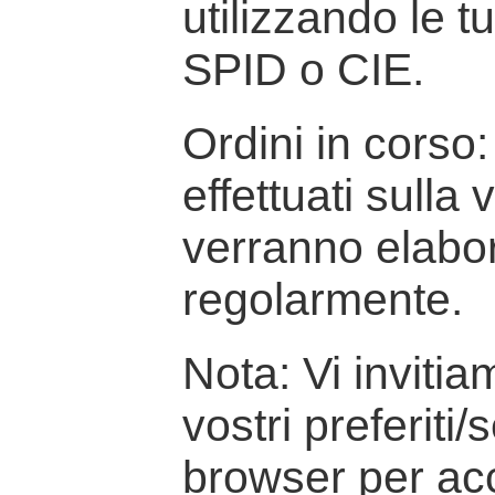
utilizzando le t
SPID o CIE.
Ordini in corso: 
effettuati sulla
verranno elabor
regolarmente.
Nota: Vi inviti
vostri preferiti/
browser per ac