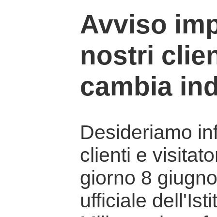
Avviso imp
nostri clien
cambia ind
Desideriamo info
clienti e visitat
giorno 8 giugno 
ufficiale dell'Is