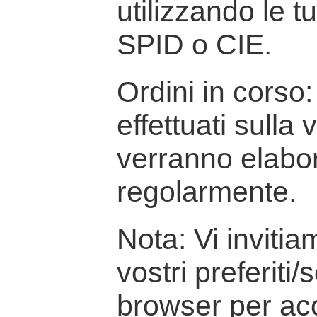
utilizzando le t
SPID o CIE.
Ordini in corso: 
effettuati sulla
verranno elabor
regolarmente.
Nota: Vi inviti
vostri preferiti/
browser per ac