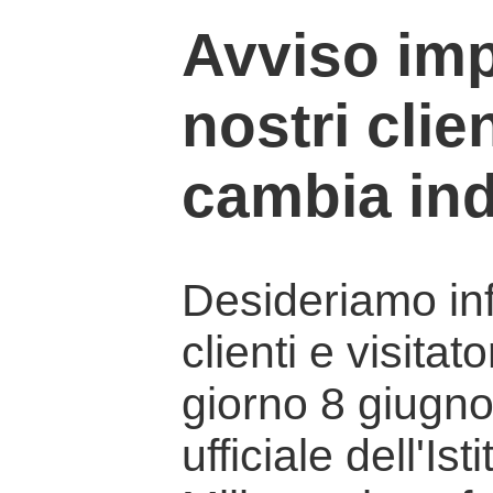
Avviso imp
nostri clien
cambia ind
Desideriamo info
clienti e visitat
giorno 8 giugno 
ufficiale dell'Is