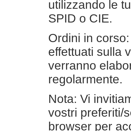
utilizzando le t
SPID o CIE.
Ordini in corso: 
effettuati sulla
verranno elabor
regolarmente.
Nota: Vi inviti
vostri preferiti/
browser per ac