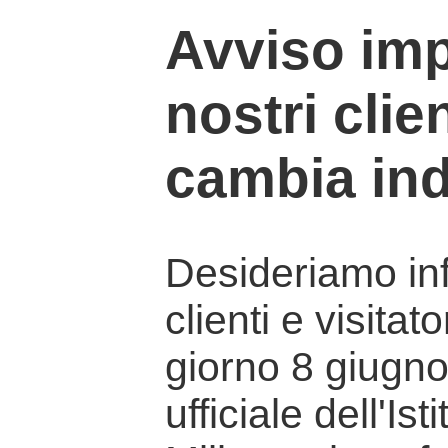
Avviso imp
nostri clien
cambia ind
Desideriamo info
clienti e visitat
giorno 8 giugno 
ufficiale dell'Is