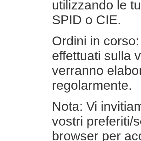
utilizzando le t
SPID o CIE.
Ordini in corso: 
effettuati sulla
verranno elabor
regolarmente.
Nota: Vi inviti
vostri preferiti/
browser per ac