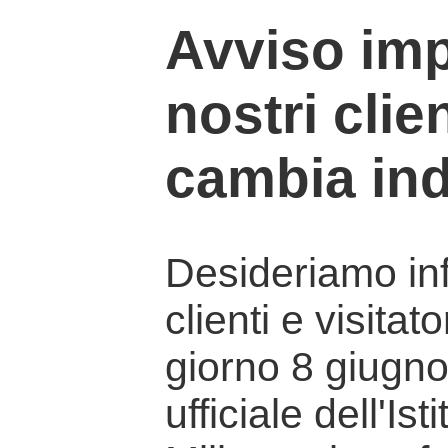
Avviso imp
nostri clien
cambia ind
Desideriamo info
clienti e visitat
giorno 8 giugno 
ufficiale dell'Is