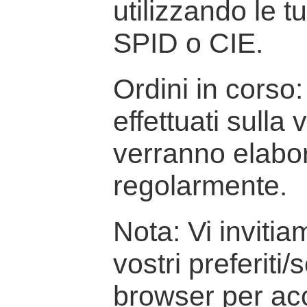
utilizzando le t
SPID o CIE.
Ordini in corso: 
effettuati sulla
verranno elabor
regolarmente.
Nota: Vi inviti
vostri preferiti/
browser per ac