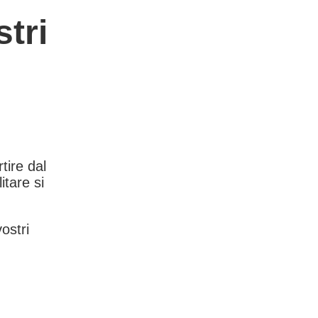
tri
rtire dal
itare si
vostri