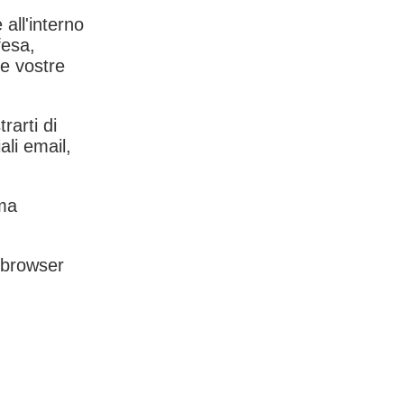
 all'interno
fesa,
le vostre
rarti di
ali email,
rma
l browser