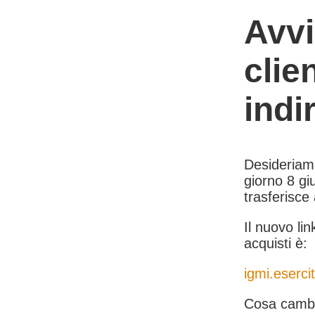
Avvi
clie
indi
Desideriamo 
giorno 8 giu
trasferisce
Il nuovo lin
acquisti è:
igmi.esercit
Cosa cambi