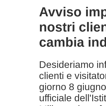
Avviso imp
nostri clien
cambia ind
Desideriamo info
clienti e visitat
giorno 8 giugno 
ufficiale dell'Is