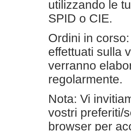
utilizzando le t
SPID o CIE.
Ordini in corso: 
effettuati sulla
verranno elabor
regolarmente.
Nota: Vi inviti
vostri preferiti/
browser per ac